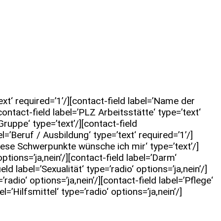
xt‘ required=’1’/][contact-field label=’Name der
[contact-field label=’PLZ Arbeitsstätte‘ type=’text‘
 Gruppe‘ type=’text’/][contact-field
l=’Beruf / Ausbildung‘ type=’text‘ required=’1’/]
’Diese Schwerpunkte wünsche ich mir‘ type=’text’/]
options=’ja,nein’/][contact-field label=’Darm‘
ld label=’Sexualität‘ type=’radio‘ options=’ja,nein’/]
radio‘ options=’ja,nein’/][contact-field label=’Pflege‘
el=’Hilfsmittel‘ type=’radio‘ options=’ja,nein’/]