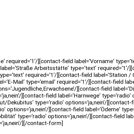
 required=’1’/][contact-field label=’Vorname‘ type=’te
 label=’Straße Arbeitsstätte‘ type=’text‘ required=’1’/]
type=’text‘ required=’1’/][contact-field label=’Station /
=’E-Mail‘ type=’email‘ required=’1’/][contact-field labe
ptions=’Jugendliche,Erwachsene’/][contact-field label=
’ja,nein’/][contact-field label=’Harnwege‘ type=’radio‘ 
ut/Dekubitus‘ type=’radio‘ options=’ja,nein’/][contact-fie
‘ options=’ja,nein’/][contact-field label=’Ödeme‘ type=’
ilität‘ type=’radio‘ options=’ja,nein’/][contact-field lab
=’ja,nein’/][/contact-form]