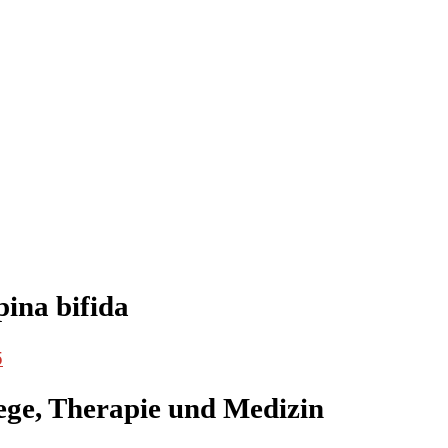
ina bifida
5
lege, Therapie und Medizin