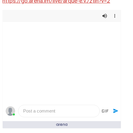
https://go.arena.im/live/arque-e.v./ztin?v=2