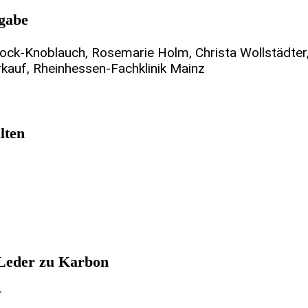
fgabe
 Bock-Knoblauch, Rosemarie Holm, Christa Wollstädter,
kauf, Rheinhessen-Fachklinik Mainz
lten
 Leder zu Karbon
r